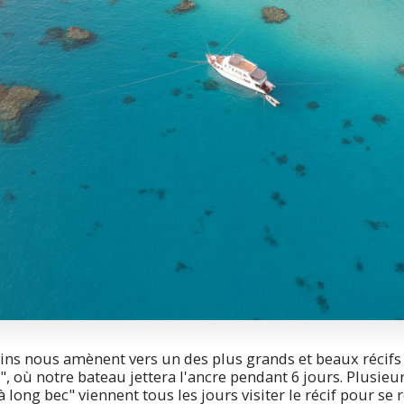
ns nous amènent vers un des plus grands et beaux récifs 
, où notre bateau jettera l'ancre pendant 6 jours. Plusieu
 long bec" viennent tous les jours visiter le récif pour se